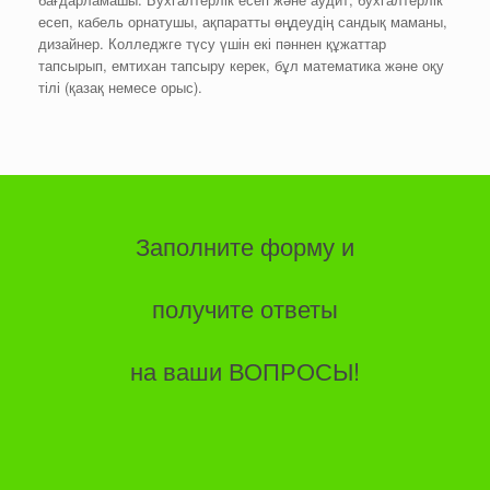
есеп, кабель орнатушы, ақпаратты өңдеудің сандық маманы,
дизайнер. Колледжге түсу үшін екі пәннен құжаттар
тапсырып, емтихан тапсыру керек, бұл математика және оқу
тілі (қазақ немесе орыс).
Заполните форму и
получите ответы
на ваши ВОПРОСЫ!