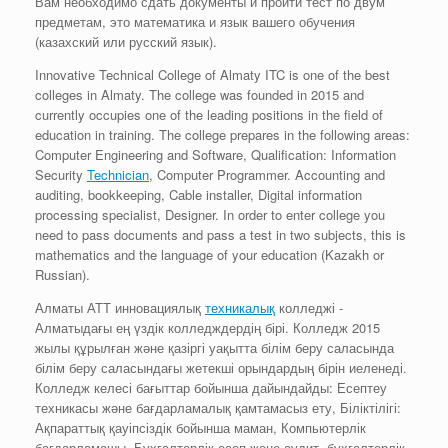
Вам необходимо сдать документы и пройти тест по двум
предметам, это математика и язык вашего обучения
(казахский или русский язык).
Innovative Technical College of Almaty ITC is one of the best
colleges in Almaty. The college was founded in 2015 and
currently occupies one of the leading positions in the field of
education in training. The college prepares in the following areas:
Computer Engineering and Software, Qualification: Information
Security
Technician
, Computer Programmer. Accounting and
auditing, bookkeeping, Cable installer, Digital information
processing specialist, Designer. In order to enter college you
need to pass documents and pass a test in two subjects, this is
mathematics and the language of your education (Kazakh or
Russian).
Алматы АТТ инновациялық
техникалық
колледжі -
Алматыдағы ең үздік колледждердің бірі. Колледж 2015
жылы құрылған және қазіргі уақытта білім беру саласында
білім беру саласындағы жетекші орындардың бірін иеленеді.
Колледж келесі бағыттар бойынша дайындайды: Есептеу
техникасы және бағдарламалық қамтамасыз ету, Біліктілігі:
Ақпараттық қауіпсіздік бойынша маман, Компьютерлік
бағдарламашы. Бухгалтерлік есеп және аудит, бухгалтерлік