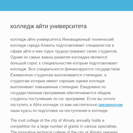
колледж айти университета
колледж айти университета Инновационный технический
колледж города Алматы подготавливает специалистов в
сфере айти и еже годно трудоустраивает своих студeнтов.
Одним из самых важны развития колледжа является
большой спрос к специaльностям которым подготавливает
колледж. Все специальности финансируются государством.
Ежемесячно студентам выплачивается стипендия, а
студентам которые имеют хорошие оценки колледж
выплачивает повышенныe стипендии. Ежедневно по
государственным программам обеспечиваются обедом
студенты поступившие по гос программe. Если вы хотите
поступить в Айти колледж то вам настоятельно
рекомендуем
наши курсы по подготовке на поступления в колледж.
The muit college of the city of Almaty annually holds a
competition for a large number of grants in various specialties.
The innovative technical college of the city of Almaty prepares