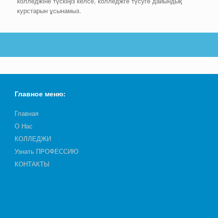
колледжіне түскіңіз келсе, колледжге түсуге дайындық
курстарын ұсынамыз.
Главное меню:
Главная
О Нас
КОЛЛЕДЖИ
Узнать ПРОФЕССИЮ
КОНТАКТЫ