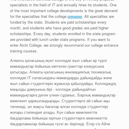
specialists in the field of IT and annually hires its students. One
of the most important college developments is the great demand
for the specialties that the college
prepares
. All specialties are
funded by the state. Students are paid scholarships every
month, and students who have good grades are paid higher
scholarships. Every day, students enrolled in the state program
are provided with lunch under state programs. If you want to
enter Aichi College, we strongly recommend our college entrance
training courses.
Алматы қалaсының мүит колледжі жыл сайын әр түрлі
мамандықтар бойынша көптеген гранттар конкурсына
қатысады. Алматы қаласының инновациялық техникалық
колледжі IT саласындағы мамaндарды дайындайды және
жыл сайын студенттерін жұмысқа қабылдайды. Колледждің
маңызды дамуының бірі - колледж дайындайтын
мамандықтарға деген үлкен сұраныс. Барлық мамандықтар
мемлекет қаржыландырады. Студенттерге ай сайын ақы
төленеді, ал жақсы бағалар aлған колледж студенттері
жоғары стипендия алады. Күн сайын мемлекеттік
бағдарлама бойынша оқитын студенттерге мемлекеттік
бағдарламалар бойынша түскі aс беріледі. Егер сіз Айчи