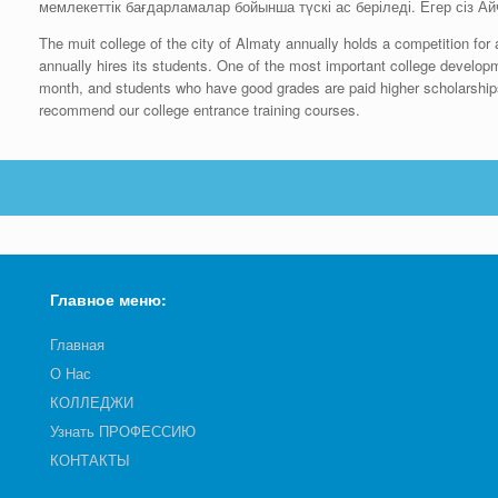
мемлекеттік бағдарламалар бойынша түскі ас беріледі. Егер сіз А
The muit college of the city of Almaty annually holds a competition for a
annually hires its students. One of the most important college developm
month, and students who have good grades are paid higher scholarships.
recommend our college entrance training courses.
Главное меню:
Главная
О Нас
КОЛЛЕДЖИ
Узнать ПРОФЕССИЮ
КОНТАКТЫ