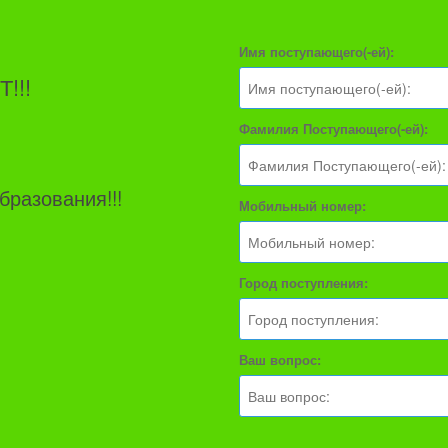
Имя поступающего(-ей):
!!!
Фамилия Поступающего(-ей):
бразования!!!
Мобильный номер:
Город поступления:
Ваш вопрос: