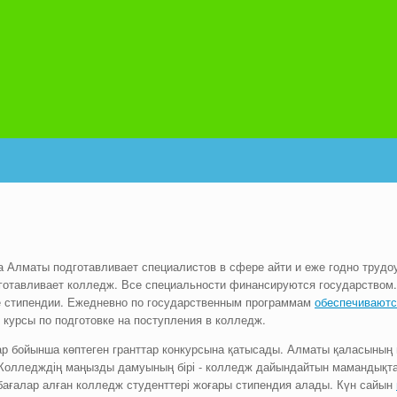
 Алматы подготавливает специалистов в сфере айти и еже годно трудо
готавливает колледж. Все специальности финансируются государством.
 стипендии. Ежедневно по государственным программам
обеспечиваютс
 курсы по подготовке на поступления в колледж.
р бойынша көптеген гранттар конкурсына қатысады. Алматы қаласының
Колледждің маңызды дамуының бірі - колледж дайындайтын мамандықта
бағалар алған колледж студенттері жоғары стипендия алады. Күн сайын